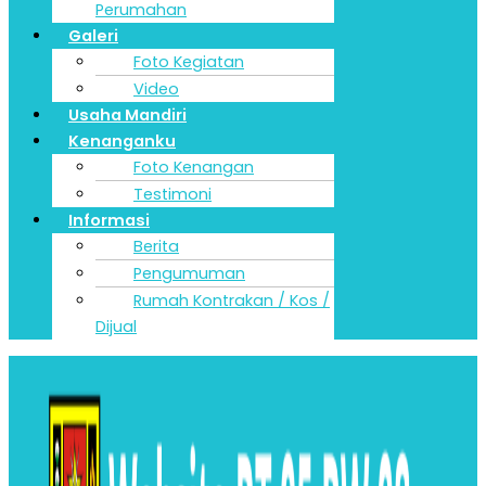
Perumahan
Galeri
Foto Kegiatan
Video
Usaha Mandiri
Kenanganku
Foto Kenangan
Testimoni
Informasi
Berita
Pengumuman
Rumah Kontrakan / Kos /
Dijual