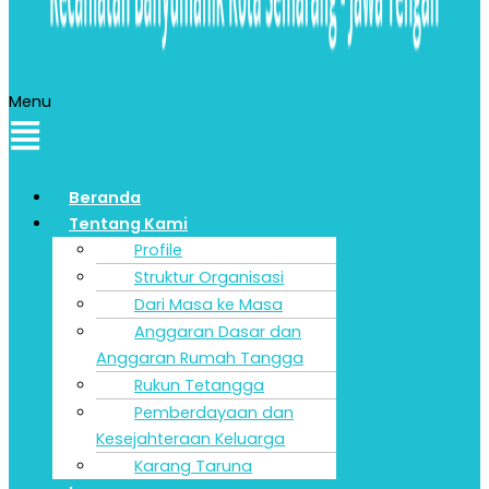
Menu
Beranda
Tentang Kami
Profile
Struktur Organisasi
Dari Masa ke Masa
Anggaran Dasar dan
Anggaran Rumah Tangga
Rukun Tetangga
Pemberdayaan dan
Kesejahteraan Keluarga
Karang Taruna