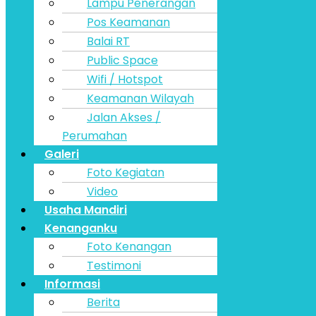
Lampu Penerangan
Pos Keamanan
Balai RT
Public Space
Wifi / Hotspot
Keamanan Wilayah
Jalan Akses /
Perumahan
Galeri
Foto Kegiatan
Video
Usaha Mandiri
Kenanganku
Foto Kenangan
Testimoni
Informasi
Berita