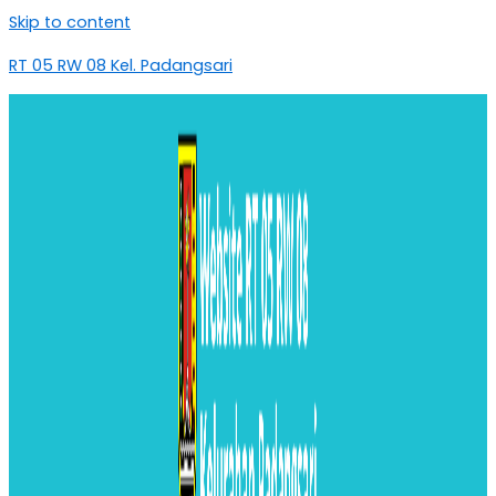
Skip to content
RT 05 RW 08 Kel. Padangsari