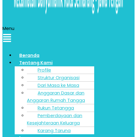
Menu
Beranda
Tentang Kami
Profile
Struktur Organisasi
Dari Masa ke Masa
Anggaran Dasar dan
Anggaran Rumah Tangga
Rukun Tetangga
Pemberdayaan dan
Kesejahteraan Keluarga
Karang Taruna