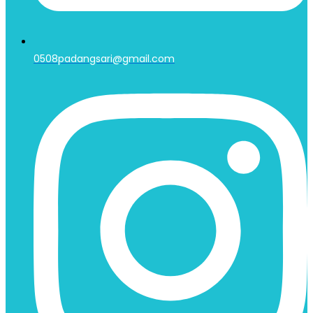
0508padangsari@gmail.com