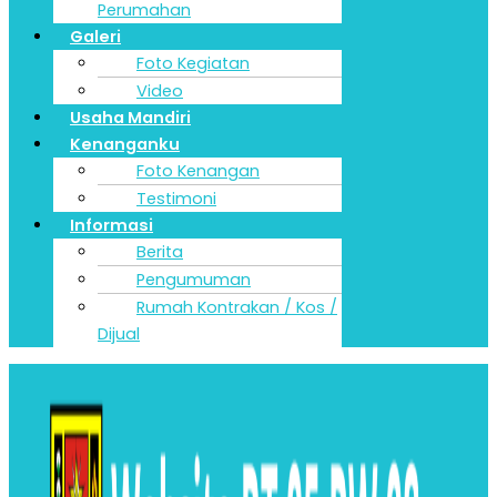
Perumahan
Galeri
Foto Kegiatan
Video
Usaha Mandiri
Kenanganku
Foto Kenangan
Testimoni
Informasi
Berita
Pengumuman
Rumah Kontrakan / Kos /
Dijual